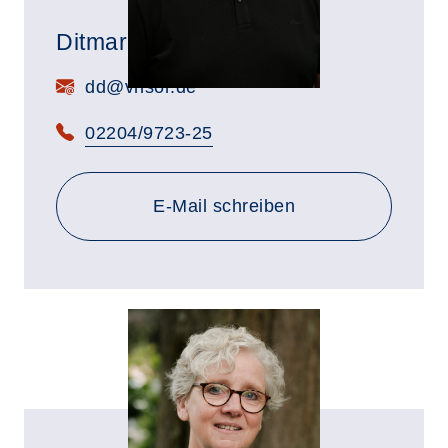
Ditmar Dölger
E-Mail:
dd@vhsor.de
Telefon:
02204/9723-25
E-Mail schreiben