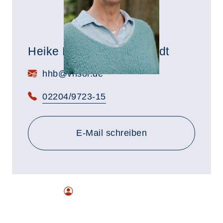
Heike Herrmann-Behrendt
E-Mail:
hhb@vhsor.de
Telefon:
02204/9723-15
E-Mail schreiben