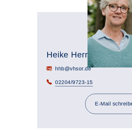
Heike Herrmann-Behr
E-Mail:
hhb@vhsor.de
Telefon:
02204/9723-15
E-Mail schreib