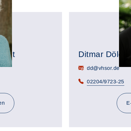
endt
Ditmar Dölger
E-Mail:
dd@vhsor.de
Telefon:
02204/9723-25
en
E