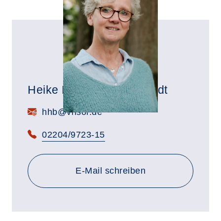
Heike Herrmann-Behrendt
E-Mail:
hhb@vhsor.de
Telefon:
02204/9723-15
E-Mail schreiben