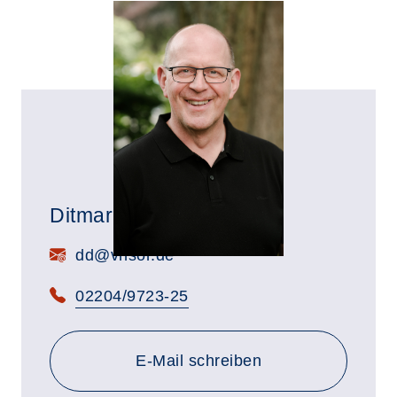
Ditmar Dölger
E-Mail:
dd@vhsor.de
Telefon:
02204/9723-25
E-Mail schreiben