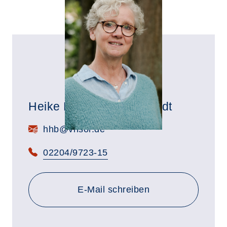
Heike Herrmann-Behrendt
E-Mail:
hhb@vhsor.de
Telefon:
02204/9723-15
E-Mail schreiben