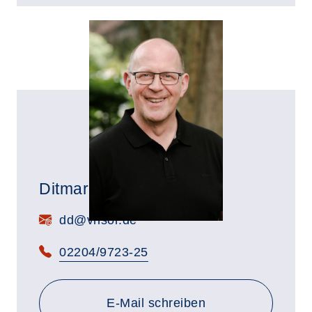
Ditmar Dölger
E-Mail:
dd@vhsor.de
Telefon:
02204/9723-25
E-Mail schreiben