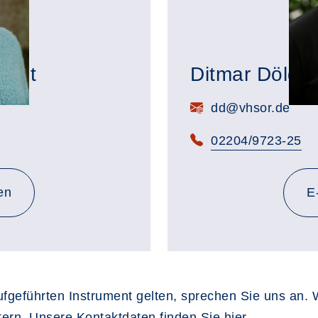
endt
Ditmar Dölger
E-Mail:
dd@vhsor.de
Telefon:
02204/9723-25
en
E
aufgeführten Instrument gelten, sprechen Sie uns an. 
itern. Unsere Kontaktdaten finden Sie
hier
.