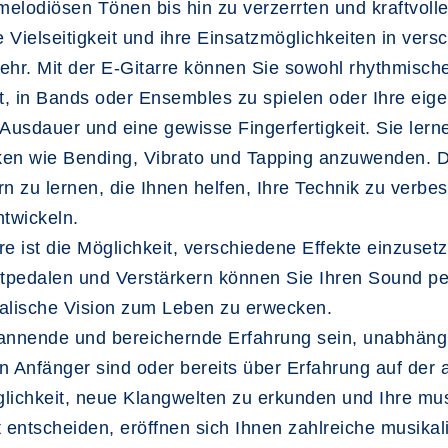
elodiösen Tönen bis hin zu verzerrten und kraftvoll
hre Vielseitigkeit und ihre Einsatzmöglichkeiten in v
ehr. Mit der E-Gitarre können Sie sowohl rhythmisch
bt, in Bands oder Ensembles zu spielen oder Ihre ei
 Ausdauer und eine gewisse Fingerfertigkeit. Sie lern
ken wie Bending, Vibrato und Tapping anzuwenden. De
rn zu lernen, die Ihnen helfen, Ihre Technik zu verb
ntwickeln.
rre ist die Möglichkeit, verschiedene Effekte einzuse
ktpedalen und Verstärkern können Sie Ihren Sound per
alische Vision zum Leben zu erwecken.
pannende und bereichernde Erfahrung sein, unabhäng
in Anfänger sind oder bereits über Erfahrung auf der 
öglichkeit, neue Klangwelten zu erkunden und Ihre mus
t entscheiden, eröffnen sich Ihnen zahlreiche musika