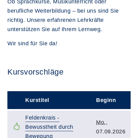
Ob Sprachkurse, Musikunterricht oder
berufliche Weiterbildung – bei uns sind Sie
richtig. Unsere erfahrenen Lehrkräfte
unterstützen Sie auf Ihrem Lernweg.
Wir sind für Sie da!
Kursvorschläge
Kurstitel
Beginn
–
Kurstitel:
Feldenkrais -
Kursbeginn:
Mo.
,
Bewusstheit durch
07.09.2026
Bewegung