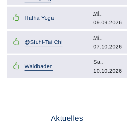
Kursbeginn:
Mi.
,
Kurstitel:
Hatha Yoga
09.09.2026
Kursbeginn:
Mi.
,
Kurstitel:
@Stuhl-Tai Chi
07.10.2026
Kursbeginn:
Sa.
,
Kurstitel:
Waldbaden
10.10.2026
Kursvorschläge
Aktuelles