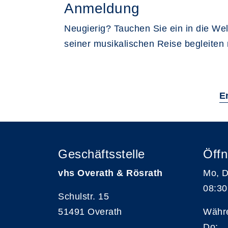
Anmeldung
Neugierig? Tauchen Sie ein in die Wel
seiner musikalischen Reise begleiten m
E
Geschäftsstelle
Öffn
vhs Overath & Rösrath
Mo, D
08:30
Schulstr. 15
51491 Overath
Währe
Do: