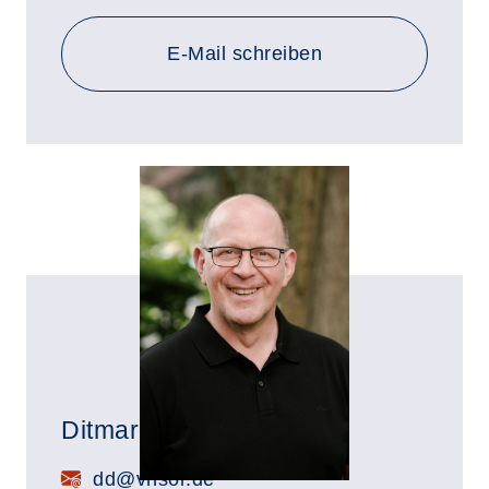
E-Mail schreiben
Ditmar Dölger
E-Mail:
dd@vhsor.de