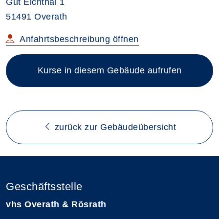
Gut Eichthal 1
51491 Overath
im neuen Browsertab
Anfahrtsbeschreibung
öffnen
Kurse in diesem Gebäude aufrufen
zurück zur Gebäudeübersicht
Geschäftsstelle
vhs Overath & Rösrath