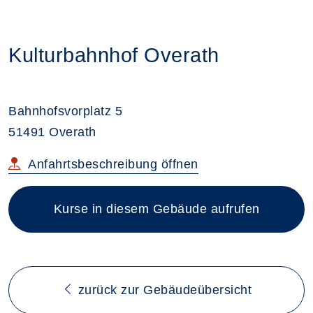
Kulturbahnhof Overath
Bahnhofsvorplatz 5
51491 Overath
im neuen Browsertab
Anfahrtsbeschreibung
öffnen
Kurse in diesem Gebäude aufrufen
zurück zur Gebäudeübersicht