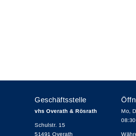
Geschäftsstelle
Öffn
vhs Overath & Rösrath
Mo, D
08:30
Schulstr. 15
51491 Overath
Währe